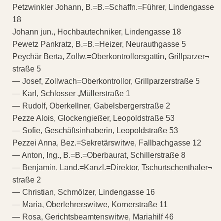
Petzwinkler Johann, B.=B.=Schaffn.=Führer, Lindengasse
18
Johann jun., Hochbautechniker, Lindengasse 18
Pewetz Pankratz, B.=B.=Heizer, Neurauthgasse 5
Peychär Berta, Zollw.=Oberkontrollorsgattin, Grillparzer¬
straße 5
— Josef, Zollwach=Oberkontrollor, Grillparzerstraße 5
— Karl, Schlosser „Müllerstraße 1
— Rudolf, Oberkellner, Gabelsbergerstraße 2
Pezze Alois, Glockengießer, Leopoldstraße 53
— Sofie, Geschäftsinhaberin, Leopoldstraße 53
Pezzei Anna, Bez.=Sekretärswitwe, Fallbachgasse 12
— Anton, Ing., B.=B.=Oberbaurat, Schillerstraße 8
— Benjamin, Land.=Kanzl.=Direktor, Tschurtschenthaler¬
straße 2
— Christian, Schmölzer, Lindengasse 16
— Maria, Oberlehrerswitwe, Kornerstraße 11
— Rosa, Gerichtsbeamtenswitwe, Mariahilf 46