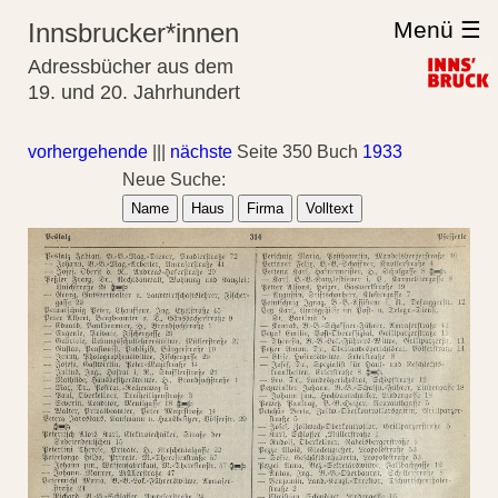
Menü ☰
Innsbrucker*innen
Adressbücher aus dem
19. und 20. Jahrhundert
vorhergehende
|||
nächste
Seite 350 Buch
1933
Neue Suche:
Name
Haus
Firma
Volltext