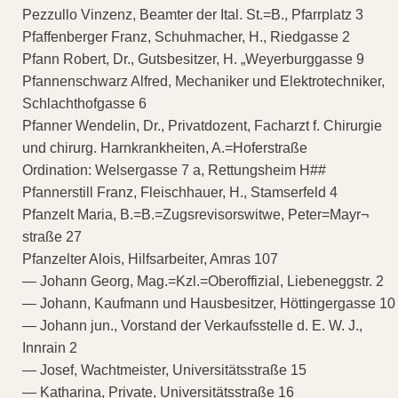
Pezzullo Vinzenz, Beamter der Ital. St.=B., Pfarrplatz 3
Pfaffenberger Franz, Schuhmacher, H., Riedgasse 2
Pfann Robert, Dr., Gutsbesitzer, H. „Weyerburggasse 9
Pfannenschwarz Alfred, Mechaniker und Elektrotechniker,
Schlachthofgasse 6
Pfanner Wendelin, Dr., Privatdozent, Facharzt f. Chirurgie
und chirurg. Harnkrankheiten, A.=Hoferstraße
Ordination: Welsergasse 7 a, Rettungsheim H##
Pfannerstill Franz, Fleischhauer, H., Stamserfeld 4
Pfanzelt Maria, B.=B.=Zugsrevisorswitwe, Peter=Mayr¬
straße 27
Pfanzelter Alois, Hilfsarbeiter, Amras 107
— Johann Georg, Mag.=Kzl.=Oberoffizial, Liebeneggstr. 2
— Johann, Kaufmann und Hausbesitzer, Höttingergasse 10
— Johann jun., Vorstand der Verkaufsstelle d. E. W. J.,
Innrain 2
— Josef, Wachtmeister, Universitätsstraße 15
— Katharina, Private, Universitätsstraße 16