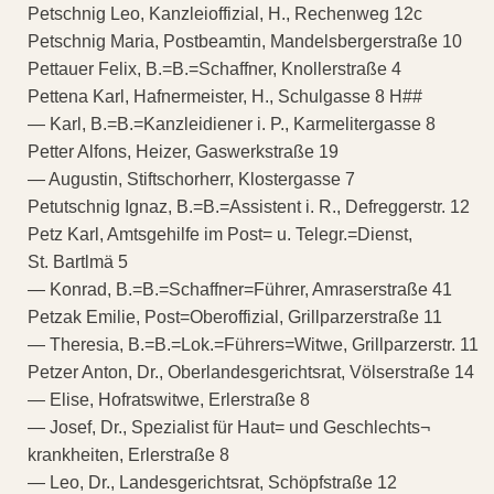
Petschnig Leo, Kanzleioffizial, H., Rechenweg 12c
Petschnig Maria, Postbeamtin, Mandelsbergerstraße 10
Pettauer Felix, B.=B.=Schaffner, Knollerstraße 4
Pettena Karl, Hafnermeister, H., Schulgasse 8 H##
— Karl, B.=B.=Kanzleidiener i. P., Karmelitergasse 8
Petter Alfons, Heizer, Gaswerkstraße 19
— Augustin, Stiftschorherr, Klostergasse 7
Petutschnig Ignaz, B.=B.=Assistent i. R., Defreggerstr. 12
Petz Karl, Amtsgehilfe im Post= u. Telegr.=Dienst,
St. Bartlmä 5
— Konrad, B.=B.=Schaffner=Führer, Amraserstraße 41
Petzak Emilie, Post=Oberoffizial, Grillparzerstraße 11
— Theresia, B.=B.=Lok.=Führers=Witwe, Grillparzerstr. 11
Petzer Anton, Dr., Oberlandesgerichtsrat, Völserstraße 14
— Elise, Hofratswitwe, Erlerstraße 8
— Josef, Dr., Spezialist für Haut= und Geschlechts¬
krankheiten, Erlerstraße 8
— Leo, Dr., Landesgerichtsrat, Schöpfstraße 12