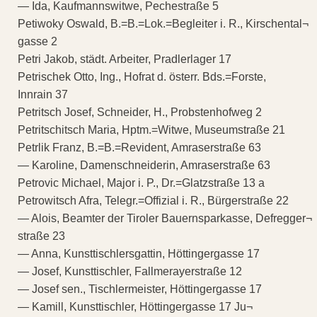
— Ida, Kaufmannswitwe, Pechestraße 5
Petiwoky Oswald, B.=B.=Lok.=Begleiter i. R., Kirschental¬
gasse 2
Petri Jakob, städt. Arbeiter, Pradlerlager 17
Petrischek Otto, Ing., Hofrat d. österr. Bds.=Forste,
Innrain 37
Petritsch Josef, Schneider, H., Probstenhofweg 2
Petritschitsch Maria, Hptm.=Witwe, Museumstraße 21
Petrlik Franz, B.=B.=Revident, Amraserstraße 63
— Karoline, Damenschneiderin, Amraserstraße 63
Petrovic Michael, Major i. P., Dr.=Glatzstraße 13 a
Petrowitsch Afra, Telegr.=Offizial i. R., Bürgerstraße 22
— Alois, Beamter der Tiroler Bauernsparkasse, Defregger¬
straße 23
— Anna, Kunsttischlersgattin, Höttingergasse 17
— Josef, Kunsttischler, Fallmerayerstraße 12
— Josef sen., Tischlermeister, Höttingergasse 17
— Kamill, Kunsttischler, Höttingergasse 17 Ju¬