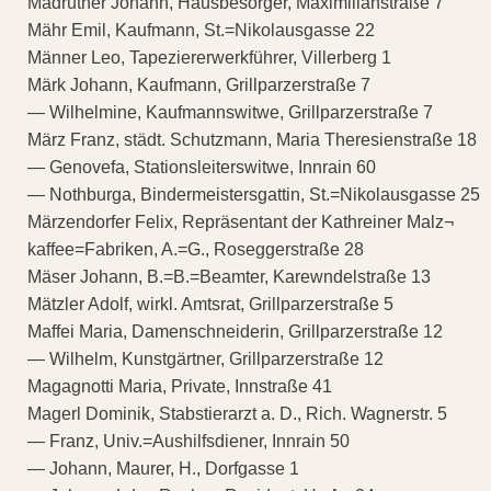
Madrutner Johann, Hausbesorger, Maximilianstraße 7
Mähr Emil, Kaufmann, St.=Nikolausgasse 22
Männer Leo, Tapeziererwerkführer, Villerberg 1
Märk Johann, Kaufmann, Grillparzerstraße 7
— Wilhelmine, Kaufmannswitwe, Grillparzerstraße 7
März Franz, städt. Schutzmann, Maria Theresienstraße 18
— Genovefa, Stationsleiterswitwe, Innrain 60
— Nothburga, Bindermeistersgattin, St.=Nikolausgasse 25
Märzendorfer Felix, Repräsentant der Kathreiner Malz¬
kaffee=Fabriken, A.=G., Roseggerstraße 28
Mäser Johann, B.=B.=Beamter, Karewndelstraße 13
Mätzler Adolf, wirkl. Amtsrat, Grillparzerstraße 5
Maffei Maria, Damenschneiderin, Grillparzerstraße 12
— Wilhelm, Kunstgärtner, Grillparzerstraße 12
Magagnotti Maria, Private, Innstraße 41
Magerl Dominik, Stabstierarzt a. D., Rich. Wagnerstr. 5
— Franz, Univ.=Aushilfsdiener, Innrain 50
— Johann, Maurer, H., Dorfgasse 1