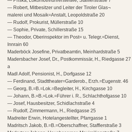
— Priska, Lokomotivführerswitwe, Stafflerstraße 7
— Robert, Mitbesitzer und Leiter der Tiroler Glas¬
malerei und Mosaik=Anstalt, Leopoldstraße 20
— Rudolf, Prokurist, Müllerstraße 10
— Sophie, Private, Schillerstraße 15
— Theodor, Oberinspektor im Post= u. Telegr.=Dienst,
Innrain 60
Maderböck Josefine, Privatbeamtin, Meinhardstraße 5
Madersbacher Josef, Dr., Postkommissär, H., Riedgasse 27
a
Madl Adolf, Pensionist, H., Dorfgasse 12
— Ferdinand, Stadttheater=Garderob., Erzh.=Eugenstr. 46
— Georg, B.=B.=Lok.=Begleiter, H., Kirchgasse 10
— Johann, B.=B.=Lok.=Führer i. R., Schlachthofgasse 10
— Josef, Hausbesitzer, Schidlachstraße 4
— Rudolf, Zimmermann, H., Riedgasse 25
Madreiter Erwin, Hotelangestellter, Pfarrgasse 1
Madritsch Jakob, B.=B.=Oberschaffner, Stafflerstraße 3