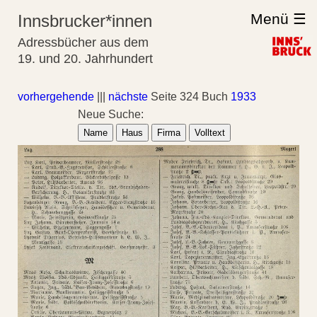
Menü ☰
Innsbrucker*innen
Adressbücher aus dem
19. und 20. Jahrhundert
vorhergehende
|||
nächste
Seite 324 Buch
1933
Neue Suche:
Name
Haus
Firma
Volltext