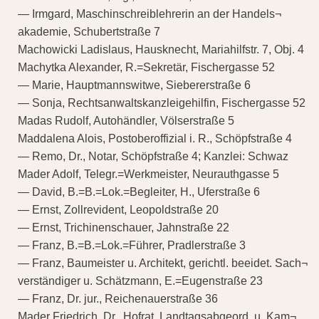
— Irmgard, Maschinschreiblehrerin an der Handels¬
akademie, Schubertstraße 7
Machowicki Ladislaus, Hausknecht, Mariahilfstr. 7, Obj. 4
Machytka Alexander, R.=Sekretär, Fischergasse 52
— Marie, Hauptmannswitwe, Siebererstraße 6
— Sonja, Rechtsanwaltskanzleigehilfin, Fischergasse 52
Madas Rudolf, Autohändler, Völserstraße 5
Maddalena Alois, Postoberoffizial i. R., Schöpfstraße 4
— Remo, Dr., Notar, Schöpfstraße 4; Kanzlei: Schwaz
Mader Adolf, Telegr.=Werkmeister, Neurauthgasse 5
— David, B.=B.=Lok.=Begleiter, H., Uferstraße 6
— Ernst, Zollrevident, Leopoldstraße 20
— Ernst, Trichinenschauer, Jahnstraße 22
— Franz, B.=B.=Lok.=Führer, Pradlerstraße 3
— Franz, Baumeister u. Architekt, gerichtl. beeidet. Sach¬
verständiger u. Schätzmann, E.=Eugenstraße 23
— Franz, Dr. jur., Reichenauerstraße 36
Mader Friedrich, Dr., Hofrat, Landtagsabgeord. u. Kam¬