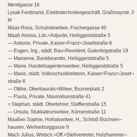
Mentlgasse 16
Lysak Ferdinand, Elektrotechnikergeschäft, Graßmayrstr. 3
M
Maas Rosa, Schulratswitwe, Fischergasse 40
Maaß Aloisia, Lds.=Adjunkt, Heiliggeiststraße 5
— Antonie, Private, Kaiser=Franz=Josefstraße 6
— Eugen, Ing., städt. Bau=Revident, Gutenbrgstraße 19
— Marianne, Bankbeamtin, Heiliggeiststraße 5
— Marie, Handelsagentenswitwe, Heiliggeiststraße 5
— Marie, städt. Volksschuldirektorin, Kaiser=Franz=Josef¬
straße 6
— Ottilie, Oberbaurats=Witwe, Boznerplatz 2
— Paula, Private, Maximilianstraße 41
= Stephan, städt. Oberlehrer, Stafflerstraße 15
— Ursula, Stukkateurswitwe, Körnerstraße 11
Maaßen Sophie, Hofratswitwe, H., Schloß Büchsen¬
hausen, Weiherburggasse 9
Mach Julius, Wirtsch.=Off.=Stellvertreter, Holzhammer¬