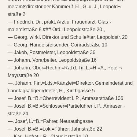
meramtsdirektor der Kammer f. H., G. u. J., Leopold¬
straße 2
— Friedrich, Dr., prakt. Arzt u. Frauenarzt, Glas¬
malereistraße 8 ### Ord.: Leopoldstraße 20 „
— Georg, wirkl. Direktor und Schulle#ter, Leopoldstr. 20
— Georg, Handelsreisender, Conradstraße 10
— Jakob, Postmeister, Leopoldstraße 36
— Johann, Vorarbeiter, Leopoldstraße 16
— Johann, Ober=Rechn.=Rat d. Tir. L.=H.=A., Peter¬
Mayrstraße 20
—. Johann, Fin.=Lds.=Kanzlei=Direktor, Gemeinderat und
Landtagsabgeordneter, H., Kirchgasse 5
— Josef, B.=B.=Oberrevident i. P., Amraserstraße 106
— Josef, B.=B.=Schlosser=Partieführer i. P., Amraser¬
straße 24
—. Josef, L.=B.=Fahrer, Neurauthgasse
— Josef, B.=B.=Lok.=Führer, Jahnstraße 22
— Karl, Hofrat i. R., Claudiastraße 10