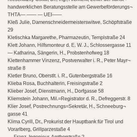
handwerklichen Beratungsstelle am Gewerbeförderungs¬
THTA— —— — UEI——
Kleß Julie, Damenschneidermeisterswitwe, Schöpfstraße
29
Kletischka Margarethe, Pharmazeutin, Templstraße 24
Klett Johann, Hilfsmonteur d. E. W. J., Schlossergasse 11
— Katharina, Sängerin, H., Probstenhofweg 18
Klettenhammer Vinzenz, Postverwalter i. R., Peter Mayr¬
straße 8
Kletler Bruno, Oberstlt. i. R., Gutenbergstraße 16
Klieba Rosa, Buchhalterin, Freisingstraße 2
Klieber Josef, Dienstmann, H., Dorfgasse 58
Kliemstein Johann, Mil.=Registrator d. R., Defreggerstr. 8
Klier Josef, Postrechnungs=Sekretär, H., Schneeburg¬
gasse 41
Klima Cyrill, Dr., Prokurist der Hauptbank für Tirol und
Vorarlberg, Grillparzestaße 4
— Franz, Ingenieur, Amthorstraße 2