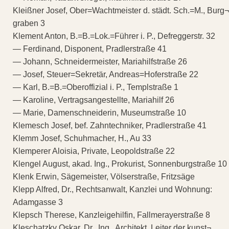
Kleißner Josef, Ober=Wachtmeister d. städt. Sch.=M., Burg¬
graben 3
Klement Anton, B.=B.=Lok.=Führer i. P., Defreggerstr. 32
— Ferdinand, Disponent, Pradlerstraße 41
— Johann, Schneidermeister, Mariahilfstraße 26
— Josef, Steuer=Sekretär, Andreas=Hoferstraße 22
— Karl, B.=B.=Oberoffizial i. P., Templstraße 1
— Karoline, Vertragsangestellte, Mariahilf 26
— Marie, Damenschneiderin, Museumstraße 10
Klemesch Josef, bef. Zahntechniker, Pradlerstraße 41
Klemm Josef, Schuhmacher, H., Au 33
Klemperer Aloisia, Private, Leopoldstraße 22
Klengel August, akad. Ing., Prokurist, Sonnenburgstraße 10
Klenk Erwin, Sägemeister, Völserstraße, Fritzsäge
Klepp Alfred, Dr., Rechtsanwalt, Kanzlei und Wohnung:
Adamgasse 3
Klepsch Therese, Kanzleigehilfin, Fallmerayerstraße 8
Kleschatzky Oskar, Dr., Ing., Architekt, Leiter der kunst¬