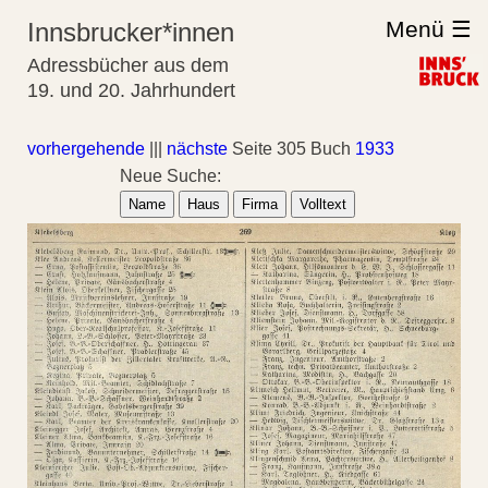
Menü ☰
Innsbrucker*innen
Adressbücher aus dem
19. und 20. Jahrhundert
vorhergehende
|||
nächste
Seite 305 Buch
1933
Neue Suche:
Name
Haus
Firma
Volltext