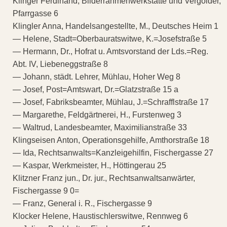
Klinger Ferdinand, Bilderrahmenwerkstätte und Vergolder,
Pfarrgasse 6
Klingler Anna, Handelsangestellte, M., Deutsches Heim 1
— Helene, Stadt=Oberbauratswitwe, K.=Josefstraße 5
— Hermann, Dr., Hofrat u. Amtsvorstand der Lds.=Reg.
Abt. IV, Liebeneggstraße 8
— Johann, städt. Lehrer, Mühlau, Hoher Weg 8
— Josef, Post=Amtswart, Dr.=Glatzstraße 15 a
— Josef, Fabriksbeamter, Mühlau, J.=Schrafflstraße 17
— Margarethe, Feldgärtnerei, H., Furstenweg 3
— Waltrud, Landesbeamter, Maximilianstraße 33
Klingseisen Anton, Operationsgehilfe, Amthorstraße 18
— Ida, Rechtsanwalts=Kanzleigehilfin, Fischergasse 27
— Kaspar, Werkmeister, H., Höttingerau 25
Klitzner Franz jun., Dr. jur., Rechtsanwaltsanwärter,
Fischergasse 9 0=
— Franz, General i. R., Fischergasse 9
Klocker Helene, Haustischlerswitwe, Rennweg 6