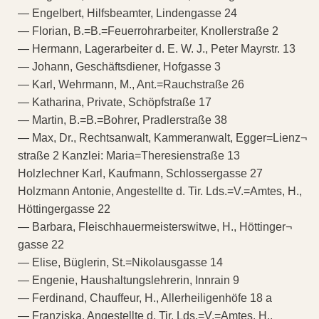
— Engelbert, Hilfsbeamter, Lindengasse 24
— Florian, B.=B.=Feuerrohrarbeiter, Knollerstraße 2
— Hermann, Lagerarbeiter d. E. W. J., Peter Mayrstr. 13
— Johann, Geschäftsdiener, Hofgasse 3
— Karl, Wehrmann, M., Ant.=Rauchstraße 26
— Katharina, Private, Schöpfstraße 17
— Martin, B.=B.=Bohrer, Pradlerstraße 38
— Max, Dr., Rechtsanwalt, Kammeranwalt, Egger=Lienz¬
straße 2 Kanzlei: Maria=Theresienstraße 13
Holzlechner Karl, Kaufmann, Schlossergasse 27
Holzmann Antonie, Angestellte d. Tir. Lds.=V.=Amtes, H.,
Höttingergasse 22
— Barbara, Fleischhauermeisterswitwe, H., Höttinger¬
gasse 22
— Elise, Büglerin, St.=Nikolausgasse 14
— Engenie, Haushaltungslehrerin, Innrain 9
— Ferdinand, Chauffeur, H., Allerheiligenhöfe 18 a
— Franziska, Angestellte d. Tir. Lds.=V.=Amtes, H.,