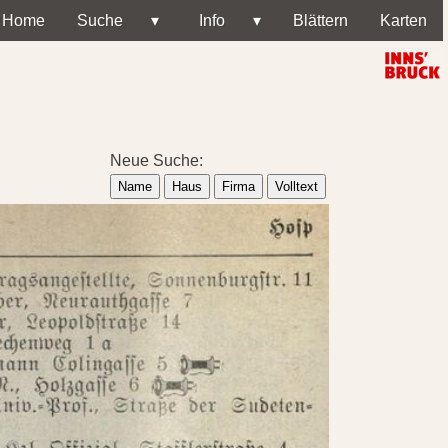
Home
Suche
▾
Info
▾
Blättern
Karten
Neue Suche:
Name
Haus
Firma
Volltext