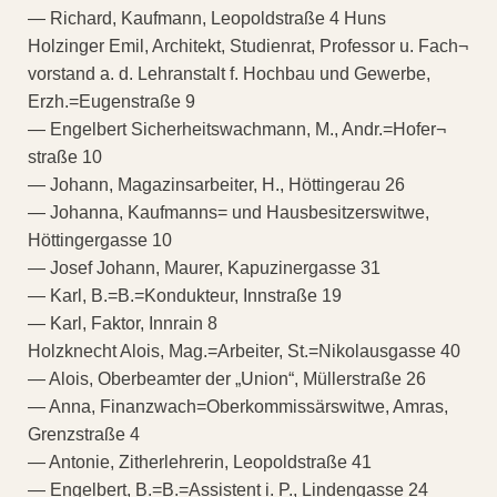
— Richard, Kaufmann, Leopoldstraße 4 Huns
Holzinger Emil, Architekt, Studienrat, Professor u. Fach¬
vorstand a. d. Lehranstalt f. Hochbau und Gewerbe,
Erzh.=Eugenstraße 9
— Engelbert Sicherheitswachmann, M., Andr.=Hofer¬
straße 10
— Johann, Magazinsarbeiter, H., Höttingerau 26
— Johanna, Kaufmanns= und Hausbesitzerswitwe,
Höttingergasse 10
— Josef Johann, Maurer, Kapuzinergasse 31
— Karl, B.=B.=Kondukteur, Innstraße 19
— Karl, Faktor, Innrain 8
Holzknecht Alois, Mag.=Arbeiter, St.=Nikolausgasse 40
— Alois, Oberbeamter der „Union“, Müllerstraße 26
— Anna, Finanzwach=Oberkommissärswitwe, Amras,
Grenzstraße 4
— Antonie, Zitherlehrerin, Leopoldstraße 41
— Engelbert, B.=B.=Assistent i. P., Lindengasse 24