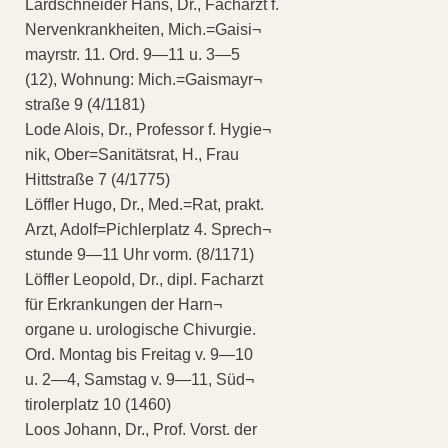
Lardschneider Hans, Dr., Facharzt f.
Nervenkrankheiten, Mich.=Gaisi¬
mayrstr. 11. Ord. 9—11 u. 3—5
(12), Wohnung: Mich.=Gaismayr¬
straße 9 (4/1181)
Lode Alois, Dr., Professor f. Hygie¬
nik, Ober=Sanitätsrat, H., Frau
Hittstraße 7 (4/1775)
Löffler Hugo, Dr., Med.=Rat, prakt.
Arzt, Adolf=Pichlerplatz 4. Sprech¬
stunde 9—11 Uhr vorm. (8/1171)
Löffler Leopold, Dr., dipl. Facharzt
für Erkrankungen der Harn¬
organe u. urologische Chivurgie.
Ord. Montag bis Freitag v. 9—10
u. 2—4, Samstag v. 9—11, Süd¬
tirolerplatz 10 (1460)
Loos Johann, Dr., Prof. Vorst. der