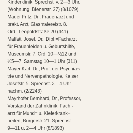
Kinderklinik. Sprechst. v. 2—3 Uhr.
(Wohnung: Bienerstr. 27) (8/1079)
Mader Fritz, Dr., Frauenarzt und
prakt. Arzt, Glasmalereistr. 8.
Ord.: Leopoldstraße 20 (441)
Malfatti Josef, Dr., Dipl.=Facharzt
für Frauenleiden u. Geburtshilfe,
Museumstr. 7. Ord. 10—½12 und
½5—7, Samstag 10—1 Uhr [311)
Mayer Karl, Dr., Prof. der Psychia¬
trie und Nervenpathologie, Kaiser
Josefstr. 5. Sprechst. 3—4 Uhr
nachm. (2/2243)
Mayrhofer Bernhard, Dr., Professor,
Vorstand der Zahnklinik, Fach¬
arzt für Mund= u. Kieferkrank¬
heiten, Bürgerstr. 21. Sprechst.
9—11 u. 2—4 Uhr (8/1893)