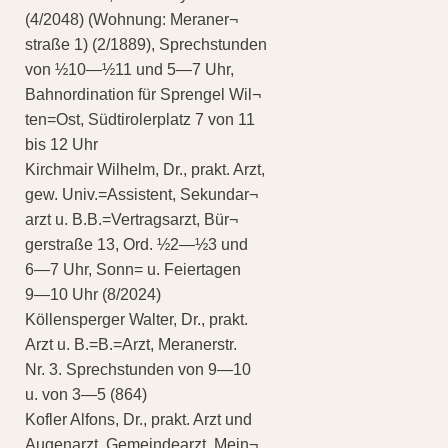
(4/2048) (Wohnung: Meraner¬
straße 1) (2/1889), Sprechstunden
von ½10—½11 und 5—7 Uhr,
Bahnordination für Sprengel Wil¬
ten=Ost, Südtirolerplatz 7 von 11
bis 12 Uhr
Kirchmair Wilhelm, Dr., prakt. Arzt,
gew. Univ.=Assistent, Sekundar¬
arzt u. B.B.=Vertragsarzt, Bür¬
gerstraße 13, Ord. ½2—½3 und
6—7 Uhr, Sonn= u. Feiertagen
9—10 Uhr (8/2024)
Köllensperger Walter, Dr., prakt.
Arzt u. B.=B.=Arzt, Meranerstr.
Nr. 3. Sprechstunden von 9—10
u. von 3—5 (864)
Kofler Alfons, Dr., prakt. Arzt und
Augenarzt, Gemeindearzt, Mein¬