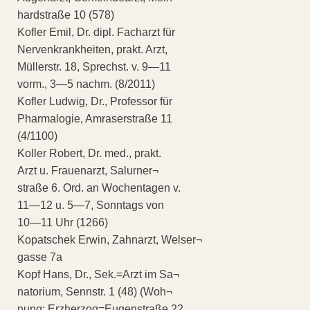
hardstraße 10 (578)
Kofler Emil, Dr. dipl. Facharzt für
Nervenkrankheiten, prakt. Arzt,
Müllerstr. 18, Sprechst. v. 9—11
vorm., 3—5 nachm. (8/2011)
Kofler Ludwig, Dr., Professor für
Pharmalogie, Amraserstraße 11
(4/1100)
Koller Robert, Dr. med., prakt.
Arzt u. Frauenarzt, Salurner¬
straße 6. Ord. an Wochentagen v.
11—12 u. 5—7, Sonntags von
10—11 Uhr (1266)
Kopatschek Erwin, Zahnarzt, Welser¬
gasse 7a
Kopf Hans, Dr., Sek.=Arzt im Sa¬
natorium, Sennstr. 1 (48) (Woh¬
nung: Erzherzog=Eugenstraße 22