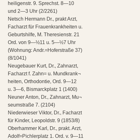
heiligenstr. 9. Sprechst. 8—10
und 2—3 Uhr (2/2261)
Netsch Hermann Dr., prakt Arzt,
Facharzt für Frauenkrankheiten u.
Geburtshilfe, M. Theresienstr. 21
Ord. von 9—½11 u. 5—½7 Uhr
(Wohnung: Andr.=Hoferstraße 37)
(8/1041)
Neugebauer Kurt, Dr., Zahnarzt,
Facharzt f. Zahn= u. Mundkrank¬
heiten, Orthodontie, Ord. 9—12
u. 3—6, Bismarckplatz 1 (1400)
Neuner Anton, Dr., Zahnarzt, Mu¬
seumstraße 7. (2104)
Niederwieser Viktor, Dr., Facharzt
für Kinder, Leopoldstr. 9 (1853/8)
Oberhammer Karl, Dr., prakt. Arzt,
Adolf=Pichlerplatz 1. Ord. v. 9—11