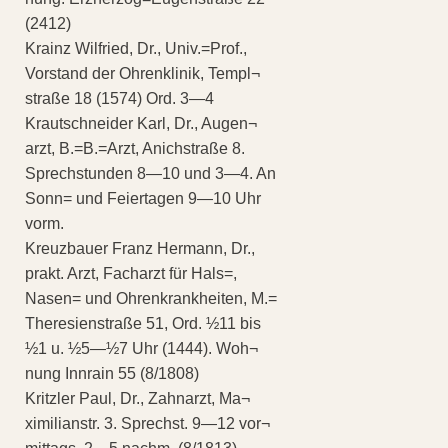
(2412)
Krainz Wilfried, Dr., Univ.=Prof.,
Vorstand der Ohrenklinik, Templ¬
straße 18 (1574) Ord. 3—4
Krautschneider Karl, Dr., Augen¬
arzt, B.=B.=Arzt, Anichstraße 8.
Sprechstunden 8—10 und 3—4. An
Sonn= und Feiertagen 9—10 Uhr
vorm.
Kreuzbauer Franz Hermann, Dr.,
prakt. Arzt, Facharzt für Hals=,
Nasen= und Ohrenkrankheiten, M.=
Theresienstraße 51, Ord. ½11 bis
½1 u. ½5—½7 Uhr (1444). Woh¬
nung Innrain 55 (8/1808)
Kritzler Paul, Dr., Zahnarzt, Ma¬
ximilianstr. 3. Sprechst. 9—12 vor¬