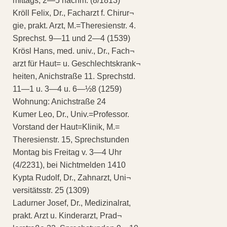
mittags, 2—5 nachm. (8/1813)
Kröll Felix, Dr., Facharzt f. Chirur¬
gie, prakt. Arzt, M.=Theresienstr. 4.
Sprechst. 9—11 und 2—4 (1539)
Krösl Hans, med. univ., Dr., Fach¬
arzt für Haut= u. Geschlechtskrank¬
heiten, Anichstraße 11. Sprechstd.
11—1 u. 3—4 u. 6—½8 (1259)
Wohnung: Anichstraße 24
Kumer Leo, Dr., Univ.=Professor.
Vorstand der Haut=Klinik, M.=
Theresienstr. 15, Sprechstunden
Montag bis Freitag v. 3—4 Uhr
(4/2231), bei Nichtmelden 1410
Kypta Rudolf, Dr., Zahnarzt, Uni¬
versitätsstr. 25 (1309)
Ladurner Josef, Dr., Medizinalrat,
prakt. Arzt u. Kinderarzt, Prad¬