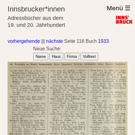
Menü ☰
Innsbrucker*innen
Adressbücher aus dem
19. und 20. Jahrhundert
vorhergehende
|||
nächste
Seite 116 Buch
1933
Neue Suche:
Name
Haus
Firma
Volltext