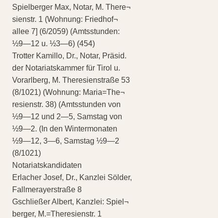
Spielberger Max, Notar, M. There¬
sienstr. 1 (Wohnung: Friedhof¬
allee 7] (6/2059) (Amtsstunden:
½9—12 u. ½3—6) (454)
Trotter Kamillo, Dr., Notar, Präsid.
der Notariatskammer für Tirol u.
Vorarlberg, M. Theresienstraße 53
(8/1021) (Wohnung: Maria=The¬
resienstr. 38) (Amtsstunden von
½9—12 und 2—5, Samstag von
½9—2. (In den Wintermonaten
½9—12, 3—6, Samstag ½9—2
(8/1021)
Notariatskandidaten
Erlacher Josef, Dr., Kanzlei Sölder,
Fallmerayerstraße 8
Gschließer Albert, Kanzlei: Spiel¬
berger, M.=Theresienstr. 1