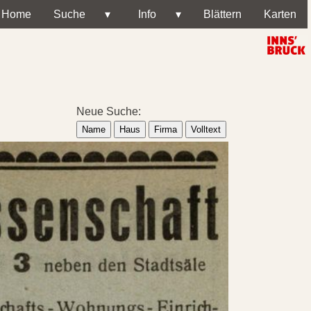
Home
Suche
▾
Info
▾
Blättern
Karten
Neue Suche:
Name
Haus
Firma
Volltext