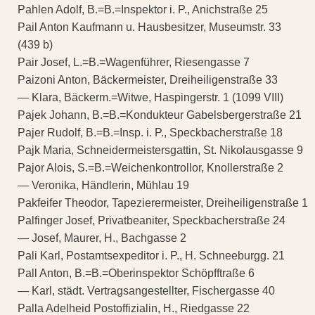
Pahlen Adolf, B.=B.=Inspektor i. P., Anichstraße 25
Pail Anton Kaufmann u. Hausbesitzer, Museumstr. 33
(439 b)
Pair Josef, L.=B.=Wagenführer, Riesengasse 7
Paizoni Anton, Bäckermeister, Dreiheiligenstraße 33
— Klara, Bäckerm.=Witwe, Haspingerstr. 1 (1099 VIII)
Pajek Johann, B.=B.=Kondukteur Gabelsbergerstraße 21
Pajer Rudolf, B.=B.=Insp. i. P., Speckbacherstraße 18
Pajk Maria, Schneidermeistersgattin, St. Nikolausgasse 9
Pajor Alois, S.=B.=Weichenkontrollor, Knollerstraße 2
— Veronika, Händlerin, Mühlau 19
Pakfeifer Theodor, Tapezierermeister, Dreiheiligenstraße 1
Palfinger Josef, Privatbeaniter, Speckbacherstraße 24
— Josef, Maurer, H., Bachgasse 2
Pali Karl, Postamtsexpeditor i. P., H. Schneeburgg. 21
Pall Anton, B.=B.=Oberinspektor Schöpfftraße 6
— Karl, städt. Vertragsangestellter, Fischergasse 40
Palla Adelheid Postoffizialin, H., Riedgasse 22