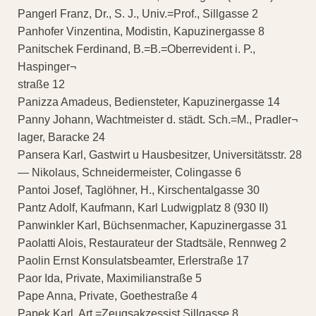
Pangerl Franz, Dr., S. J., Univ.=Prof., Sillgasse 2
Panhofer Vinzentina, Modistin, Kapuzinergasse 8
Panitschek Ferdinand, B.=B.=Oberrevident i. P.,
Haspinger¬
straße 12
Panizza Amadeus, Bediensteter, Kapuzinergasse 14
Panny Johann, Wachtmeister d. städt. Sch.=M., Pradler¬
lager, Baracke 24
Pansera Karl, Gastwirt u Hausbesitzer, Universitätsstr. 28
— Nikolaus, Schneidermeister, Colingasse 6
Pantoi Josef, Taglöhner, H., Kirschentalgasse 30
Pantz Adolf, Kaufmann, Karl Ludwigplatz 8 (930 II)
Panwinkler Karl, Büchsenmacher, Kapuzinergasse 31
Paolatti Alois, Restaurateur der Stadtsäle, Rennweg 2
Paolin Ernst Konsulatsbeamter, Erlerstraße 17
Paor Ida, Private, Maximilianstraße 5
Pape Anna, Private, Goethestraße 4
Papek Karl, Art.=Zeugsakzessist Sillgasse 8