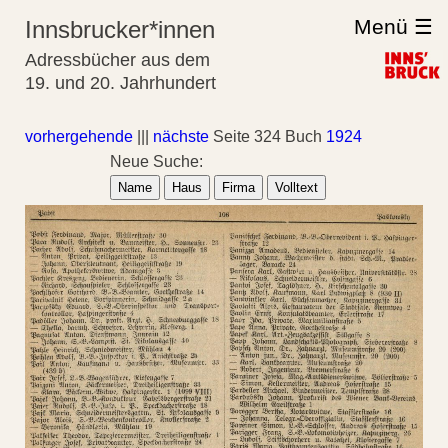
Menü ☰
Innsbrucker*innen
Adressbücher aus dem
19. und 20. Jahrhundert
vorhergehende
|||
nächste
Seite 324 Buch
1924
Neue Suche:
Name
Haus
Firma
Volltext