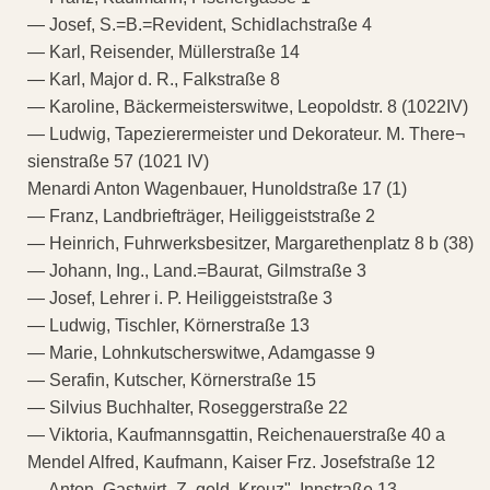
— Josef, S.=B.=Revident, Schidlachstraße 4
— Karl, Reisender, Müllerstraße 14
— Karl, Major d. R., Falkstraße 8
— Karoline, Bäckermeisterswitwe, Leopoldstr. 8 (1022IV)
— Ludwig, Tapezierermeister und Dekorateur. M. There¬
sienstraße 57 (1021 IV)
Menardi Anton Wagenbauer, Hunoldstraße 17 (1)
— Franz, Landbriefträger, Heiliggeiststraße 2
— Heinrich, Fuhrwerksbesitzer, Margarethenplatz 8 b (38)
— Johann, Ing., Land.=Baurat, Gilmstraße 3
— Josef, Lehrer i. P. Heiliggeiststraße 3
— Ludwig, Tischler, Körnerstraße 13
— Marie, Lohnkutscherswitwe, Adamgasse 9
— Serafin, Kutscher, Körnerstraße 15
— Silvius Buchhalter, Roseggerstraße 22
— Viktoria, Kaufmannsgattin, Reichenauerstraße 40 a
Mendel Alfred, Kaufmann, Kaiser Frz. Josefstraße 12
— Anton, Gastwirt „Z. gold. Kreuz", Innstraße 13