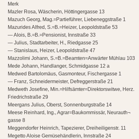
Merk
Mazler Rosa, Wäscherin, Höttingergasse 13
Mazuch Georg, Mag.=Partieführer, Liebeneggstraße 1
Mazurides Alfred, S.=B.=Heizer, Leopoldstraße 53
— Alois, B.=B.=Pensionist, Innstraße 33
— Julius, Stadtarbeiter, H., Riedgasse 25
— Stanislaus, Heizer, Leopoldstraße 47
Mazzolimi Johann, S.=B.=Beamten=Anwärter Mühlau 103
Mede Johann, Handlanger, Schmidgasse 12 a
Medwed Bartolomäus, Gasmonteur, Fischergasse 1
— Franz, Schneidermeister, Defreggerstraße 21
Medweth Josefine, Min.=Hilfsämter=Direktorswitwe, Herz.
Friedrichstraße 29
Meergans Julius, Oberst, Sonnenburgstraße 14
Meese Reinhard, Ing., Agrar=Baukommissär, Neurauth¬
gasse 8
Meggendorfer Heinrich, Tapezierer, Dreiheiligenstr. 11
Megetto Aloise Gemüsehändlerin, Innstraße 24