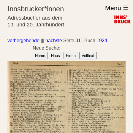
Menü ☰
Innsbrucker*innen
Adressbücher aus dem
19. und 20. Jahrhundert
vorhergehende
|||
nächste
Seite 311 Buch
1924
Neue Suche:
Name
Haus
Firma
Volltext