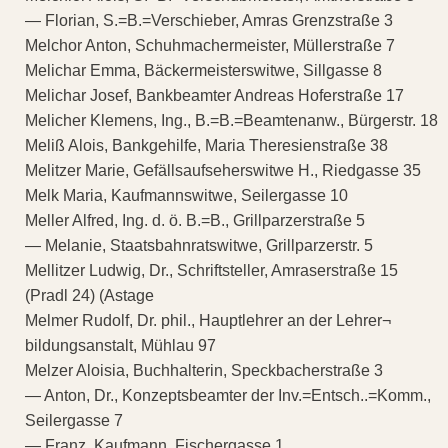
— Florian, S.=B.=Verschieber, Amras Grenzstraße 3
Melchor Anton, Schuhmachermeister, Müllerstraße 7
Melichar Emma, Bäckermeisterswitwe, Sillgasse 8
Melichar Josef, Bankbeamter Andreas Hoferstraße 17
Melicher Klemens, Ing., B.=B.=Beamtenanw., Bürgerstr. 18
Meliß Alois, Bankgehilfe, Maria Theresienstraße 38
Melitzer Marie, Gefällsaufseherswitwe H., Riedgasse 35
Melk Maria, Kaufmannswitwe, Seilergasse 10
Meller Alfred, Ing. d. ö. B.=B., Grillparzerstraße 5
— Melanie, Staatsbahnratswitwe, Grillparzerstr. 5
Mellitzer Ludwig, Dr., Schriftsteller, Amraserstraße 15
(Pradl 24) (Astage
Melmer Rudolf, Dr. phil., Hauptlehrer an der Lehrer¬
bildungsanstalt, Mühlau 97
Melzer Aloisia, Buchhalterin, Speckbacherstraße 3
— Anton, Dr., Konzeptsbeamter der Inv.=Entsch..=Komm.,
Seilergasse 7
— Franz, Kaufmann, Fischergasse 1