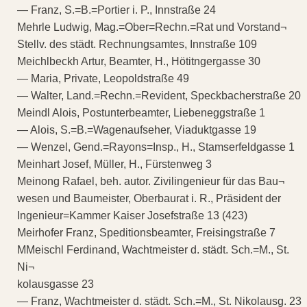
— Franz, S.=B.=Portier i. P., Innstraße 24
Mehrle Ludwig, Mag.=Ober=Rechn.=Rat und Vorstand¬
Stellv. des städt. Rechnungsamtes, Innstraße 109
Meichlbeckh Artur, Beamter, H., Hötitngergasse 30
— Maria, Private, Leopoldstraße 49
— Walter, Land.=Rechn.=Revident, Speckbacherstraße 20
Meindl Alois, Postunterbeamter, Liebeneggstraße 1
— Alois, S.=B.=Wagenaufseher, Viaduktgasse 19
— Wenzel, Gend.=Rayons=Insp., H., Stamserfeldgasse 1
Meinhart Josef, Müller, H., Fürstenweg 3
Meinong Rafael, beh. autor. Zivilingenieur für das Bau¬
wesen und Baumeister, Oberbaurat i. R., Präsident der
Ingenieur=Kammer Kaiser Josefstraße 13 (423)
Meirhofer Franz, Speditionsbeamter, Freisingstraße 7
MMeischl Ferdinand, Wachtmeister d. städt. Sch.=M., St.
Ni¬
kolausgasse 23
— Franz, Wachtmeister d. städt. Sch.=M., St. Nikolausg. 23