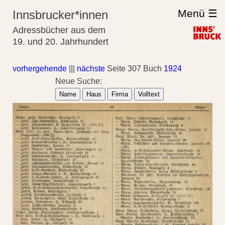
Menü ☰
Innsbrucker*innen
Adressbücher aus dem
19. und 20. Jahrhundert
vorhergehende
|||
nächste
Seite 307 Buch
1924
Neue Suche:
Name
Haus
Firma
Volltext