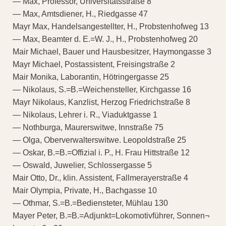
— Max, Professor, Universitätsstraße 8
— Max, Amtsdiener, H., Riedgasse 47
Mayr Max, Handelsangestellter, H., Probstenhofweg 13
— Max, Beamter d. E.=W. J., H., Probstenhofweg 20
Mair Michael, Bauer und Hausbesitzer, Haymongasse 3
Mayr Michael, Postassistent, Freisingstraße 2
Mair Monika, Laborantin, Hötringergasse 25
— Nikolaus, S.=B.=Weichensteller, Kirchgasse 16
Mayr Nikolaus, Kanzlist, Herzog Friedrichstraße 8
— Nikolaus, Lehrer i. R., Viaduktgasse 1
— Nothburga, Maurerswitwe, Innstraße 75
— Olga, Oberverwalterswitwe. Leopoldstraße 25
— Oskar, B.=B.=Offizial i. P., H. Frau Hittstraße 12
— Oswald, Juwelier, Schlossergasse 5
Mair Otto, Dr., klin. Assistent, Fallmerayerstraße 4
Mair Olympia, Private, H., Bachgasse 10
— Othmar, S.=B.=Bediensteter, Mühlau 130
Mayer Peter, B.=B.=Adjunkt=Lokomotivführer, Sonnen¬