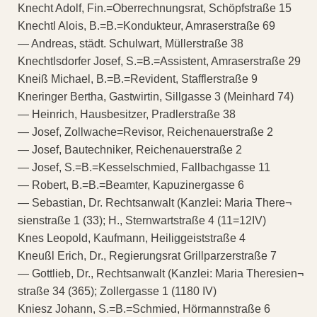
Knecht Adolf, Fin.=Oberrechnungsrat, Schöpfstraße 15
Knechtl Alois, B.=B.=Kondukteur, Amraserstraße 69
— Andreas, städt. Schulwart, Müllerstraße 38
Knechtlsdorfer Josef, S.=B.=Assistent, Amraserstraße 29
Kneiß Michael, B.=B.=Revident, Stafflerstraße 9
Kneringer Bertha, Gastwirtin, Sillgasse 3 (Meinhard 74)
— Heinrich, Hausbesitzer, Pradlerstraße 38
— Josef, Zollwache=Revisor, Reichenauerstraße 2
— Josef, Bautechniker, Reichenauerstraße 2
— Josef, S.=B.=Kesselschmied, Fallbachgasse 11
— Robert, B.=B.=Beamter, Kapuzinergasse 6
— Sebastian, Dr. Rechtsanwalt (Kanzlei: Maria There¬
sienstraße 1 (33); H., Sternwartstraße 4 (11=12IV)
Knes Leopold, Kaufmann, Heiliggeiststraße 4
Kneußl Erich, Dr., Regierungsrat Grillparzerstraße 7
— Gottlieb, Dr., Rechtsanwalt (Kanzlei: Maria Theresien¬
straße 34 (365); Zollergasse 1 (1180 IV)
Kniesz Johann, S.=B.=Schmied, Hörmannstraße 6