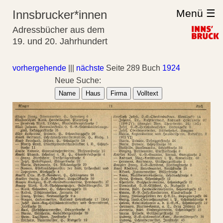
Menü ☰
Innsbrucker*innen
Adressbücher aus dem
19. und 20. Jahrhundert
vorhergehende
|||
nächste
Seite 289 Buch
1924
Neue Suche:
Name
Haus
Firma
Volltext