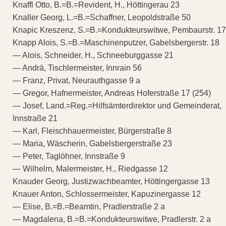
Knaffl Otto, B.=B.=Revident, H., Höttingerau 23
Knaller Georg, L.=B.=Schaffner, Leopoldstraße 50
Knapic Kreszenz, S.=B.=Kondukteurswitwe, Pembaurstr. 17
Knapp Alois, S.=B.=Maschinenputzer, Gabelsbergerstr. 18
— Alois, Schneider, H., Schneeburggasse 21
— Andrä, Tischlermeister, Innrain 56
— Franz, Privat, Neurauthgasse 9 a
— Gregor, Hafnermeister, Andreas Hoferstraße 17 (254)
— Josef, Land.=Reg.=Hilfsämterdirektor und Gemeinderat,
Innstraße 21
— Karl, Fleischhauermeister, Bürgerstraße 8
— Maria, Wäscherin, Gabelsbergerstraße 23
— Peter, Taglöhner, Innstraße 9
— Wilhelm, Malermeister, H., Riedgasse 12
Knauder Georg, Justizwachbeamter, Höttingergasse 13
Knauer Anton, Schlossermeister, Kapuzinergasse 12
— Elise, B.=B.=Beamtin, Pradlerstraße 2 a
— Magdalena, B.=B.=Kondukteurswitwe, Pradlerstr. 2 a