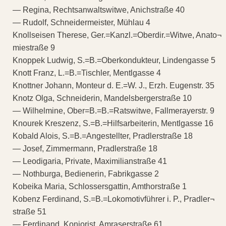
— Regina, Rechtsanwaltswitwe, Anichstraße 40
— Rudolf, Schneidermeister, Mühlau 4
Knollseisen Therese, Ger.=Kanzl.=Oberdir.=Witwe, Anato¬
miestraße 9
Knoppek Ludwig, S.=B.=Oberkondukteur, Lindengasse 5
Knott Franz, L.=B.=Tischler, Mentlgasse 4
Knottner Johann, Monteur d. E.=W. J., Erzh. Eugenstr. 35
Knotz Olga, Schneiderin, Mandelsbergerstraße 10
— Wilhelmine, Ober=B.=B.=Ratswitwe, Fallmerayerstr. 9
Knourek Kreszenz, S.=B.=Hilfsarbeiterin, Mentlgasse 16
Kobald Alois, S.=B.=Angestellter, Pradlerstraße 18
— Josef, Zimmermann, Pradlerstraße 18
— Leodigaria, Private, Maximilianstraße 41
— Nothburga, Bedienerin, Fabrikgasse 2
Kobeika Maria, Schlossersgattin, Amthorstraße 1
Kobenz Ferdinand, S.=B.=Lokomotivführer i. P., Pradler¬
straße 51
— Ferdinand, Koniorist, Amraserstraße 61