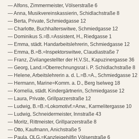
— Alfons, Zimmermeister, Völserstraße 6
— Anna, Musikvereinskassierin, Schidlachstraße 8
— Berta, Private, Schmiedgasse 12
— Charlotte, Buchhalterswitwe, Schmiedgasse 12
— Dominikus S.=B.=Assistent, H., Riedgasse 1
— Emma, städt. Handarbeitslehrerin, Schmiedgasse 12
— Emma, B.=B.=Inspektorswitwe, Claudiastraße 7
— Franz, Zivilangestellter der H.V.St., Kapuzinergasse 36
— Georg, Land.=Oberrechnungsrat i. P. Schidlachstraße 8
— Helene, Arbeitslehrerin a. d. L.=B.=A., Schmiedgasse 12
— Hermann, Marine=Komm. a. D., Berg Iselweg 18
— Kornelia, städt. Kindergärtnerin, Schmiedgasse 12
— Laura, Private, Grillparzerstraße 12
— Ludwig, B.=B.=Lokomotivf.=Anw., Karmelitergasse 10
— Ludwig, Schneidermeister, Innstraße 43
— Moritz, Rittmeister, Grillparzerstraße 8
— Otto, Kaufmann, Anichstraße 5
— Paula, OLG.=Kanzleigehilfin Völserstraße 6