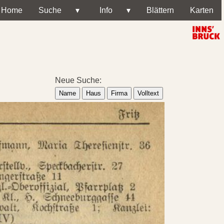
Home
Suche
▾
Info
▾
Blättern
Karten
Neue Suche:
Name
Haus
Firma
Volltext