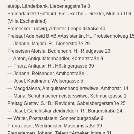
europ. Länderbank, Liebeneggstraße 8
Freinadametz Gotthard, Fin.=Rechn.=Direktor, Mühlau 109
(Villa Eschenfried)
Freinecker Ludwig, Arbeiter, Leopoldstraße 40
Freisauf Adelheid B.=B.=Assistentin, H., Probstenhofweg 1
— Johann, Major i. R., Bienerstraße 29
Freiseisen Aloisia, Bedienerin, H., Riedgasse 23
— Anton, Antiquitätenhändler, Körnerstraße 9
— Franz, Antiquar, H., Hötitngergasse 39
— Johann, Reisender, Amthorstraße 1
— Josef, Kaufmann, Welsergasse 5
— Madgdalena, Antiquitätenhändlerswitwe, Amthorstr. 14
— Maria, Schuhmachermeisterswitwe, Schmuckgasse 1
Freitag Gustav, S.=B.=Revident, Gabelsbergerstraße 25
— Josef, Gerichtskanzleidirektor i. R., Bürgerstraße 24
— Walter, Postassistent, Sonnenburgstraße 9
Frena Josef, Werkmeister, Museumstraße 39
Frenademetz Johann, Telegr.=Arbeiter, Innrain 31