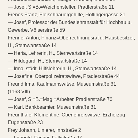
— Josef, S.=B.=Weichensteller, Pradlerstraße 11
Frenes Franz, Fleischhauergehilfe, Höttingergasse 21
— Josef, Professor der Bundeslehranstalt für Hochbau u.
Gewerbe, Völserstraße 59
Frenner Anton, Finanz=Oberrechnungsrat u. Hausbesitzer,
H., Sternwartstraße 14
— Herta, Lehrerin, H., Sternwartstraße 14
— Hildegard, H., Sternwartstraße 14
— Irma, städt. Hilfslehrerin, H., Sternwartstraße 14
— Josefine, Oberpolizeiratswitwe, Pradlerstraße 44
Freund Irma, Kaufmannswitwe, Museumstraße 31
(1163 VIII)
— Josef, S.=B.=Mag.=Arbeiter, Pradlerstraße 70
— Karl, Bankbeamter, Museumstraße 31
Freunthaler Klementine, Oberlehrerswitwe, Erzherzog
Eugenstraße 23
Frey Johann, Linierer, Innstraße 2
— Leopold, Friseur, Falkstraße 27