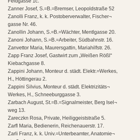
Feldgasse 1c.
Zanner Josef, S.=B.=Bremser, Leopoldstraße 52
Zanolli Franz, k. k. Postoberverwalter, Fischer¬
gasse Nr. 46.
Zanollin Johann, S.=B.=Wächter, Mentlgasse 20.
Zanoni Johann, S.=B.=Arbeiter, Südbahnstr. 16.
Zanvettor Maria, Maurersgattin, Mariahilfstr. 26.
Zapp Franz Josef, Gastwirt zum „Weißen Rößl“
Kiebachgasse 8.
Zappini Johann, Monteur d. städt. Elektr.=Werkes,
H., Höttingerau 2.
Zappini Silvius, Monteur d. städt. Elektrizitäts¬
Werkes, H., Schneeburggasse 3.
Zarbach August, St.=B.=Signalmeister, Berg Isel¬
weg 13.
Zareczkn Rosa, Private, Heiliggeiststraße 5.
Zarfl Maria, Bedienerin, Reichenauerstr. 17.
Zarli Franz, k. k. Univ.=Unterbeamter, Anatomie¬