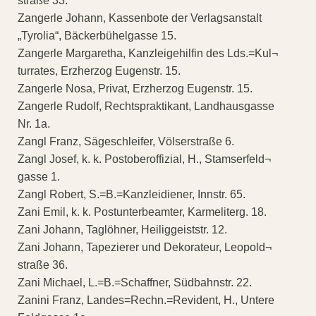
straße 33.
Zangerle Johann, Kassenbote der Verlagsanstalt
„Tyrolia“, Bäckerbühelgasse 15.
Zangerle Margaretha, Kanzleigehilfin des Lds.=Kul¬
turrates, Erzherzog Eugenstr. 15.
Zangerle Nosa, Privat, Erzherzog Eugenstr. 15.
Zangerle Rudolf, Rechtspraktikant, Landhausgasse
Nr. 1a.
Zangl Franz, Sägeschleifer, Völserstraße 6.
Zangl Josef, k. k. Postoberoffizial, H., Stamserfeld¬
gasse 1.
Zangl Robert, S.=B.=Kanzleidiener, Innstr. 65.
Zani Emil, k. k. Postunterbeamter, Karmeliterg. 18.
Zani Johann, Taglöhner, Heiliggeiststr. 12.
Zani Johann, Tapezierer und Dekorateur, Leopold¬
straße 36.
Zani Michael, L.=B.=Schaffner, Südbahnstr. 22.
Zanini Franz, Landes=Rechn.=Revident, H., Untere