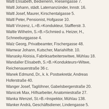
Waltl Elisabeth, Bedienerin, Riesengasse 7.
Waltl Johann, städt. Laternanzünder, Innstr. 16.
Waltl Josef, Maurer, Kirschentalgasse 5.
Waltl Peter, Pensionist, Hofgasse 10.
Waltl Vinzenz, L.=B.=Kondukteur, Stafflerstr. 3.
Waltle Wilhelm, S.=B.=Schmied u. Heizer, H.,
Schneeburggasse 4.
Walz Georg, Privatbeamter, Fischergasse 48.
Wamwar Johann, Kutscher, Mariahilfstr. 10.
Wanasky Aloisia, Fabriksarbeiterswitwe, Mühlau 18.
Wandaller Elisabeth, S.=B.=Kondukteurs=Witwe,
Reichenauerstraße 36 c.
Wanek Edmund, Dr., k. k. Postsekretär, Andreas
Hoferstraße 40.
Wanger Josef, Taglöhner, Gabelsbergerstraße 20.
Wanicek Max, Hilfsarbeiter, Anatomiestraße 27.
Wanka Wenzel, St.=B.=Inspektor, Mühlau 138.
Wanker Andrä, Geschäftsdiener, Lindengasse 5.