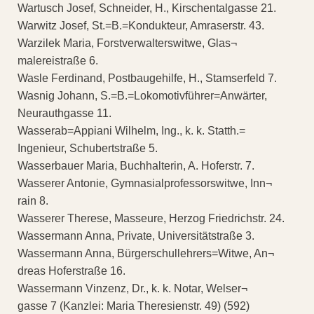
Wartusch Josef, Schneider, H., Kirschentalgasse 21.
Warwitz Josef, St.=B.=Kondukteur, Amraserstr. 43.
Warzilek Maria, Forstverwalterswitwe, Glas¬
malereistraße 6.
Wasle Ferdinand, Postbaugehilfe, H., Stamserfeld 7.
Wasnig Johann, S.=B.=Lokomotivführer=Anwärter,
Neurauthgasse 11.
Wasserab=Appiani Wilhelm, Ing., k. k. Statth.=
Ingenieur, Schubertstraße 5.
Wasserbauer Maria, Buchhalterin, A. Hoferstr. 7.
Wasserer Antonie, Gymnasialprofessorswitwe, Inn¬
rain 8.
Wasserer Therese, Masseure, Herzog Friedrichstr. 24.
Wassermann Anna, Private, Universitätstraße 3.
Wassermann Anna, Bürgerschullehrers=Witwe, An¬
dreas Hoferstraße 16.
Wassermann Vinzenz, Dr., k. k. Notar, Welser¬
gasse 7 (Kanzlei: Maria Theresienstr. 49) (592)