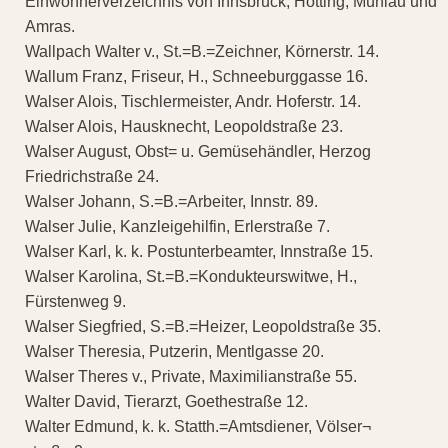
Einwohnerverzeichnis von Innsbruck, Hötting, Mühlau und
Amras.
Wallpach Walter v., St.=B.=Zeichner, Körnerstr. 14.
Wallum Franz, Friseur, H., Schneeburggasse 16.
Walser Alois, Tischlermeister, Andr. Hoferstr. 14.
Walser Alois, Hausknecht, Leopoldstraße 23.
Walser August, Obst= u. Gemüsehändler, Herzog
Friedrichstraße 24.
Walser Johann, S.=B.=Arbeiter, Innstr. 89.
Walser Julie, Kanzleigehilfin, Erlerstraße 7.
Walser Karl, k. k. Postunterbeamter, Innstraße 15.
Walser Karolina, St.=B.=Kondukteurswitwe, H.,
Fürstenweg 9.
Walser Siegfried, S.=B.=Heizer, Leopoldstraße 35.
Walser Theresia, Putzerin, Mentlgasse 20.
Walser Theres v., Private, Maximilianstraße 55.
Walter David, Tierarzt, Goethestraße 12.
Walter Edmund, k. k. Statth.=Amtsdiener, Völser¬