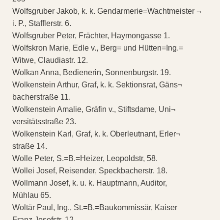
Wolfsgruber Jakob, k. k. Gendarmerie=Wachtmeister ¬
i. P., Stafflerstr. 6.
Wolfsgruber Peter, Frächter, Haymongasse 1.
Wolfskron Marie, Edle v., Berg= und Hütten=Ing.=
Witwe, Claudiastr. 12.
Wolkan Anna, Bedienerin, Sonnenburgstr. 19.
Wolkenstein Arthur, Graf, k. k. Sektionsrat, Gäns¬
bacherstraße 11.
Wolkenstein Amalie, Gräfin v., Stiftsdame, Uni¬
versitätsstraße 23.
Wolkenstein Karl, Graf, k. k. Oberleutnant, Erler¬
straße 14.
Wolle Peter, S.=B.=Heizer, Leopoldstr, 58.
Wollei Josef, Reisender, Speckbacherstr. 18.
Wollmann Josef, k. u. k. Hauptmann, Auditor,
Mühlau 65.
Woltär Paul, Ing., St.=B.=Baukommissär, Kaiser
Franz Josefstr. 12.