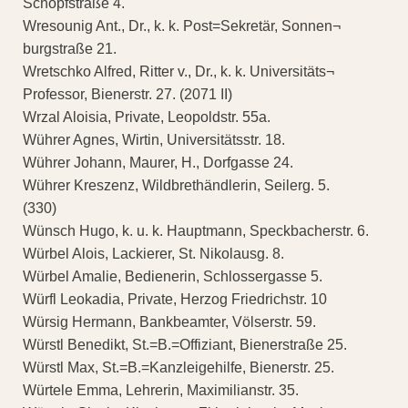
Schöpfstraße 4.
Wresounig Ant., Dr., k. k. Post=Sekretär, Sonnen¬
burgstraße 21.
Wretschko Alfred, Ritter v., Dr., k. k. Universitäts¬
Professor, Bienerstr. 27. (2071 II)
Wrzal Aloisia, Private, Leopoldstr. 55a.
Wührer Agnes, Wirtin, Universitätsstr. 18.
Wührer Johann, Maurer, H., Dorfgasse 24.
Wührer Kreszenz, Wildbrethändlerin, Seilerg. 5.
(330)
Wünsch Hugo, k. u. k. Hauptmann, Speckbacherstr. 6.
Würbel Alois, Lackierer, St. Nikolausg. 8.
Würbel Amalie, Bedienerin, Schlossergasse 5.
Würfl Leokadia, Private, Herzog Friedrichstr. 10
Würsig Hermann, Bankbeamter, Völserstr. 59.
Würstl Benedikt, St.=B.=Offiziant, Bienerstraße 25.
Würstl Max, St.=B.=Kanzleigehilfe, Bienerstr. 25.
Würtele Emma, Lehrerin, Maximilianstr. 35.