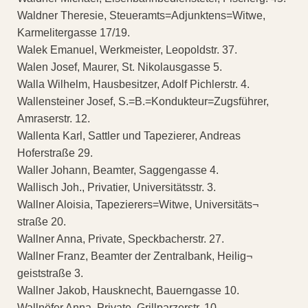
Waldner Theresie, Steueramts=Adjunktens=Witwe,
Karmelitergasse 17/19.
Walek Emanuel, Werkmeister, Leopoldstr. 37.
Walen Josef, Maurer, St. Nikolausgasse 5.
Walla Wilhelm, Hausbesitzer, Adolf Pichlerstr. 4.
Wallensteiner Josef, S.=B.=Kondukteur=Zugsführer,
Amraserstr. 12.
Wallenta Karl, Sattler und Tapezierer, Andreas
Hoferstraße 29.
Waller Johann, Beamter, Saggengasse 4.
Wallisch Joh., Privatier, Universitätsstr. 3.
Wallner Aloisia, Tapezierers=Witwe, Universitäts¬
straße 20.
Wallner Anna, Private, Speckbacherstr. 27.
Wallner Franz, Beamter der Zentralbank, Heilig¬
geiststraße 3.
Wallner Jakob, Hausknecht, Bauerngasse 10.
Wallnöfer Anna, Private, Grillparzerstr. 10.