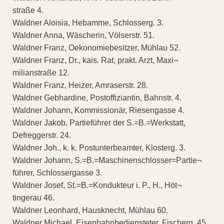
straße 4.
Waldner Aloisia, Hebamme, Schlosserg. 3.
Waldner Anna, Wäscherin, Völserstr. 51.
Waldner Franz, Oekonomiebesitzer, Mühlau 52.
Waldner Franz, Dr., kais. Rat, prakt. Arzt, Maxi¬
milianstraße 12.
Waldner Franz, Heizer, Amraserstr. 28.
Waldner Gebhardine, Postoffiziantin, Bahnstr. 4.
Waldner Johann, Kommissionär, Riesengasse 4.
Waldner Jakob, Partieführer der S.=B.=Werkstatt,
Defreggerstr. 24.
Waldner Joh., k. k. Postunterbeamter, Klosterg. 3.
Waldner Johann, S.=B.=Maschinenschlosser=Partie¬
führer, Schlossergasse 3.
Waldner Josef, St.=B.=Kondukteur i. P., H., Höt¬
tingerau 46.
Waldner Leonhard, Hausknecht, Mühlau 60.
Waldner Michael, Eisenbahnbediensteter, Fischerg. 45.