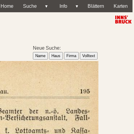
Home
Suche
▾
Info
▾
Blättern
Karten
Neue Suche:
Name
Haus
Firma
Volltext