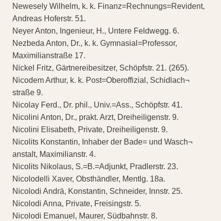
Newesely Wilhelm, k. k. Finanz=Rechnungs=Revident,
Andreas Hoferstr. 51.
Neyer Anton, Ingenieur, H., Untere Feldwegg. 6.
Nezbeda Anton, Dr., k. k. Gymnasial=Professor,
Maximilianstraße 17.
Nickel Fritz, Gärtnereibesitzer, Schöpfstr. 21. (265).
Nicodem Arthur, k. k. Post=Oberoffizial, Schidlach¬
straße 9.
Nicolay Ferd., Dr. phil., Univ.=Ass., Schöpfstr. 41.
Nicolini Anton, Dr., prakt. Arzt, Dreiheiligenstr. 9.
Nicolini Elisabeth, Private, Dreiheiligenstr. 9.
Nicolits Konstantin, Inhaber der Bade= und Wasch¬
anstalt, Maximilianstr. 4.
Nicolits Nikolaus, S.=B.=Adjunkt, Pradlerstr. 23.
Nicolodelli Xaver, Obsthändler, Mentlg. 18a.
Nicolodi Andrä, Konstantin, Schneider, Innstr. 25.
Nicolodi Anna, Private, Freisingstr. 5.
Nicolodi Emanuel, Maurer, Südbahnstr. 8.