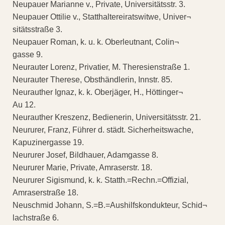
Neupauer Marianne v., Private, Universitätsstr. 3.
Neupauer Ottilie v., Statthaltereiratswitwe, Univer¬
sitätsstraße 3.
Neupauer Roman, k. u. k. Oberleutnant, Colin¬
gasse 9.
Neurauter Lorenz, Privatier, M. Theresienstraße 1.
Neurauter Therese, Obsthändlerin, Innstr. 85.
Neurauther Ignaz, k. k. Oberjäger, H., Höttinger¬
Au 12.
Neurauther Kreszenz, Bedienerin, Universitätsstr. 21.
Neururer, Franz, Führer d. städt. Sicherheitswache,
Kapuzinergasse 19.
Neururer Josef, Bildhauer, Adamgasse 8.
Neururer Marie, Private, Amraserstr. 18.
Neururer Sigismund, k. k. Statth.=Rechn.=Offizial,
Amraserstraße 18.
Neuschmid Johann, S.=B.=Aushilfskondukteur, Schid¬
lachstraße 6.