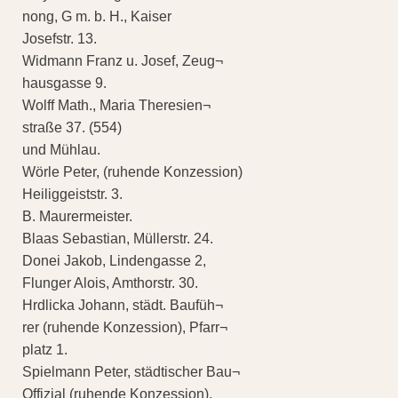
nong, G m. b. H., Kaiser
Josefstr. 13.
Widmann Franz u. Josef, Zeug¬
hausgasse 9.
Wolff Math., Maria Theresien¬
straße 37. (554)
und Mühlau.
Wörle Peter, (ruhende Konzession)
Heiliggeiststr. 3.
B. Maurermeister.
Blaas Sebastian, Müllerstr. 24.
Donei Jakob, Lindengasse 2,
Flunger Alois, Amthorstr. 30.
Hrdlicka Johann, städt. Baufüh¬
rer (ruhende Konzession), Pfarr¬
platz 1.
Spielmann Peter, städtischer Bau¬
Offizial (ruhende Konzession),