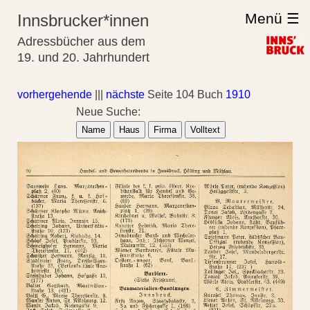
Menü ☰
Innsbrucker*innen
Adressbücher aus dem
19. und 20. Jahrhundert
vorhergehende
|||
nächste
Seite 104 Buch
1910
Neue Suche:
Name
Haus
Firma
Volltext