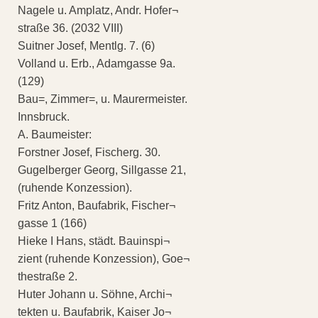
Nagele u. Amplatz, Andr. Hofer¬
straße 36. (2032 VIII)
Suitner Josef, Mentlg. 7. (6)
Volland u. Erb., Adamgasse 9a.
(129)
Bau=, Zimmer=, u. Maurermeister.
Innsbruck.
A. Baumeister:
Forstner Josef, Fischerg. 30.
Gugelberger Georg, Sillgasse 21,
(ruhende Konzession).
Fritz Anton, Baufabrik, Fischer¬
gasse 1 (166)
Hieke I Hans, städt. Bauinspi¬
zient (ruhende Konzession), Goe¬
thestraße 2.
Huter Johann u. Söhne, Archi¬
tekten u. Baufabrik, Kaiser Jo¬