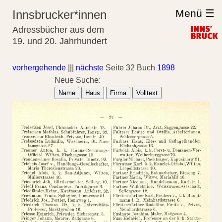
Menü ☰
Innsbrucker*innen
Adressbücher aus dem
19. und 20. Jahrhundert
vorhergehende
|||
nächste
Seite 32 Buch
1898
Neue Suche:
Name
Haus
Firma
Volltext