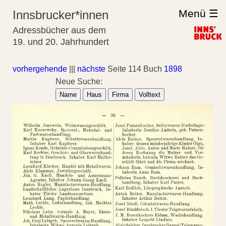
Menü ☰
Innsbrucker*innen
Adressbücher aus dem
19. und 20. Jahrhundert
vorhergehende
|||
nächste
Seite 114 Buch
1898
Neue Suche:
Name
Haus
Firma
Volltext